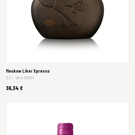
Meukow Liker Xpresso
0,7 l · šifra 36004
36,34 €