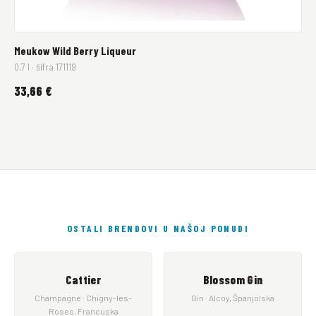
Meukow Wild Berry Liqueur
0,7 l · šifra 171119
33,66 €
OSTALI BRENDOVI U NAŠOJ PONUDI
Cattier
Blossom Gin
Champagne · Chigny-les-
Gin · Alcoy, Španjolska
Roses, Francuska