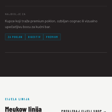
NAJBOLJE ZA
Kupce koji traže premium poklon, ozbiljan cognac ili vizualno
upečatljivu bocu za kućni bar.
ZA POKLON
DIGESTIV
PREMIUM
CIJELA LINIJA
Meukow linija
PREGLEDAJ CIJELI SHOP →