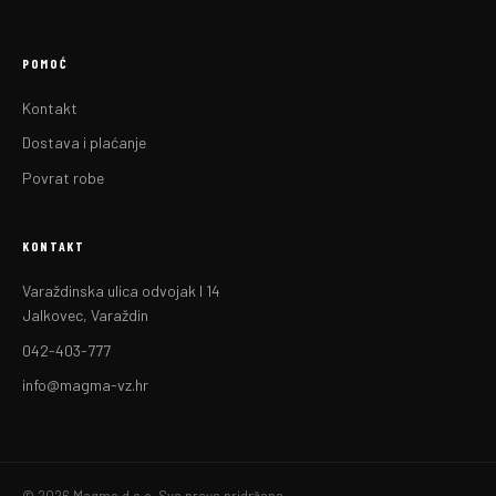
POMOĆ
Kontakt
Dostava i plaćanje
Povrat robe
KONTAKT
Varaždinska ulica odvojak I 14
Jalkovec, Varaždin
042-403-777
info@magma-vz.hr