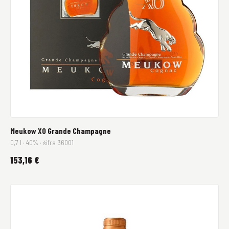
Meukow XO Grande Champagne
0,7 l · 40% · šifra 36001
153,16 €