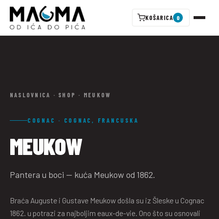
KOŠARICA
0
NASLOVNICA
·
SHOP
·
MEUKOW
COGNAC · COGNAC, FRANCUSKA
MEUKOW
Pantera u boci — kuća Meukow od 1862.
Braća Auguste i Gustave Meukow došla su iz Šleske u Cognac
1862. u potrazi za najboljim eaux-de-vie. Ono što su osnovali