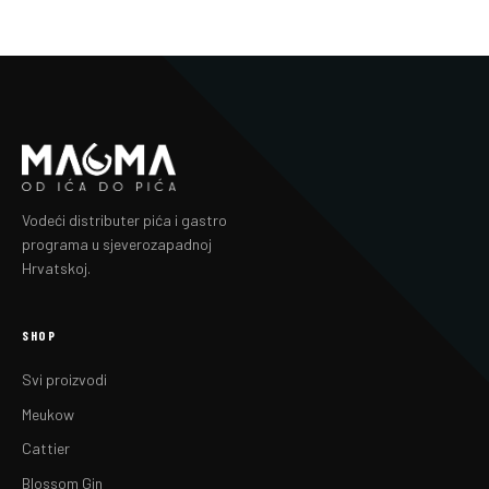
Vodeći distributer pića i gastro
programa u sjeverozapadnoj
Hrvatskoj.
SHOP
Svi proizvodi
Meukow
Cattier
Blossom Gin