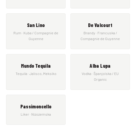
San Lino
De Valcourt
Rum · Kuba / Compagnie de
Brandy · Francuska /
Guyenne
Compagnie de Guyenne
Mundo Tequila
Alba Lupa
Tequila · Jalisco, Meksiko
Vodka · Španjolska / EU
Organic
Passimoncello
Liker · Nizozemska