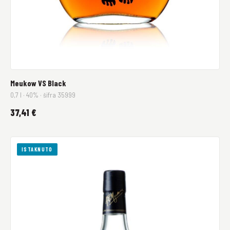
Meukow VS Black
0,7 l · 40% · šifra 35999
37,41 €
ISTAKNUTO