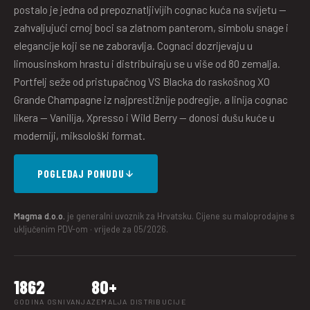
postalo je jedna od prepoznatljivijih cognac kuća na svijetu —
zahvaljujući crnoj boci sa zlatnom panterom, simbolu snage i
elegancije koji se ne zaboravlja. Cognaci dozrijevaju u
limousinskom hrastu i distribuiraju se u više od 80 zemalja.
Portfelj seže od pristupačnog VS Blacka do raskošnog XO
Grande Champagne iz najprestižnije podregije, a linija cognac
likera — Vanilija, Xpresso i Wild Berry — donosi dušu kuće u
moderniji, miksološki format.
POGLEDAJ PONUDU
Magma d.o.o.
je generalni uvoznik za Hrvatsku. Cijene su maloprodajne s
uključenim PDV-om · vrijede za 05/2026.
1862
80+
GODINA OSNIVANJA
ZEMALJA DISTRIBUCIJE