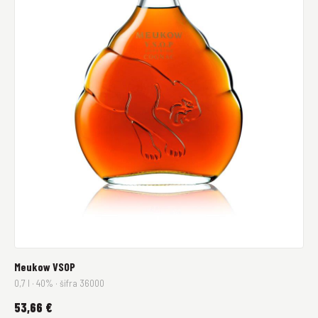
Meukow VSOP
0,7 l · 40% · šifra 36000
53,66 €