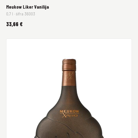
Meukow Liker Vanilija
0,7 l · šifra 36003
33,66 €