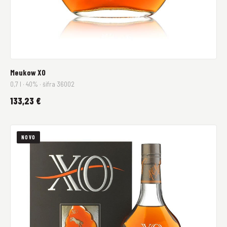
Meukow XO
0,7 l · 40% · šifra 36002
133,23 €
NOVO