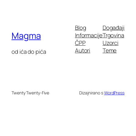
Blog
Događaji
Magma
Informacije
Trgovina
ČPP
Uzorci
Autori
Teme
od ića do pića
Twenty Twenty-Five
Dizajnirano s
WordPress