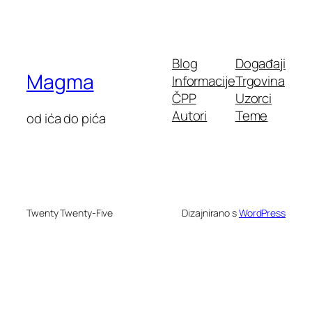
Blog
Događaji
Magma
Informacije
Trgovina
ČPP
Uzorci
Autori
Teme
od ića do pića
Twenty Twenty-Five
Dizajnirano s
WordPress