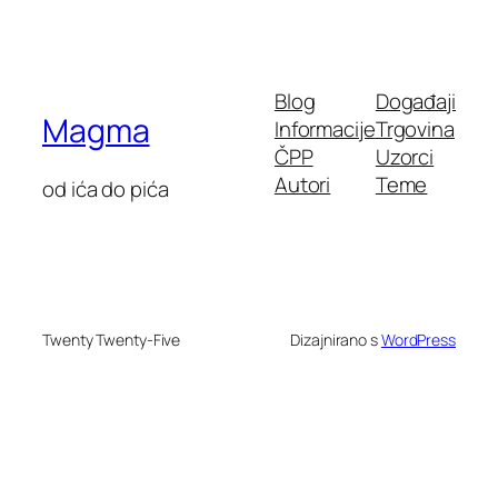
Blog
Događaji
Magma
Informacije
Trgovina
ČPP
Uzorci
Autori
Teme
od ića do pića
Twenty Twenty-Five
Dizajnirano s
WordPress