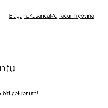
Blagajna
Košarica
Moj račun
Trgovina
ontu
 biti pokrenuta!