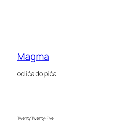
Magma
od ića do pića
Twenty Twenty-Five