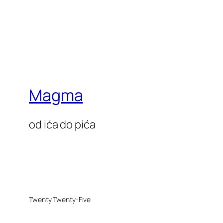
Magma
od ića do pića
Twenty Twenty-Five