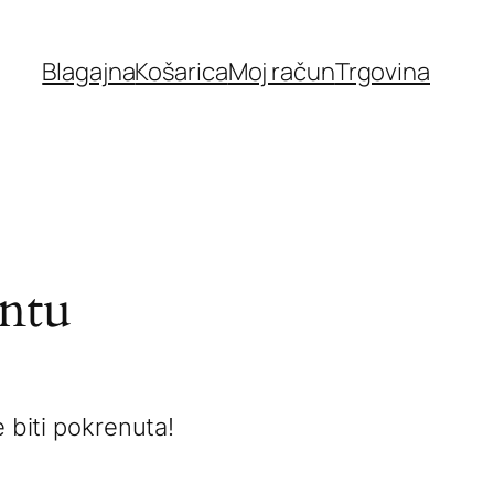
Blagajna
Košarica
Moj račun
Trgovina
ontu
 biti pokrenuta!