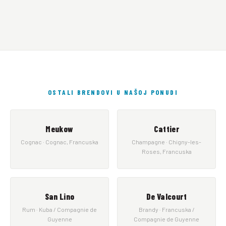
OSTALI BRENDOVI U NAŠOJ PONUDI
Meukow
Cattier
Cognac · Cognac, Francuska
Champagne · Chigny-les-
Roses, Francuska
San Lino
De Valcourt
Rum · Kuba / Compagnie de
Brandy · Francuska /
Guyenne
Compagnie de Guyenne