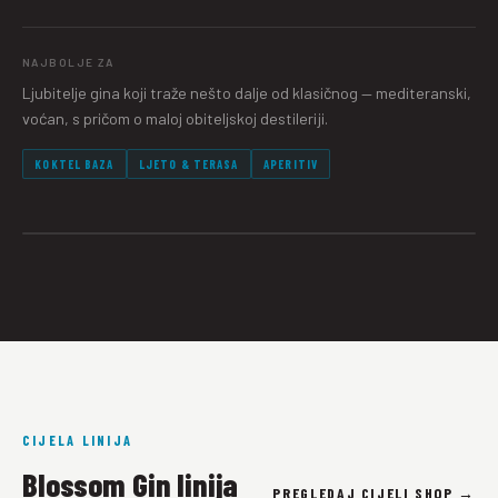
NAJBOLJE ZA
Ljubitelje gina koji traže nešto dalje od klasičnog — mediteranski,
voćan, s pričom o maloj obiteljskoj destileriji.
KOKTEL BAZA
LJETO & TERASA
APERITIV
CIJELA LINIJA
Blossom Gin linija
PREGLEDAJ CIJELI SHOP →