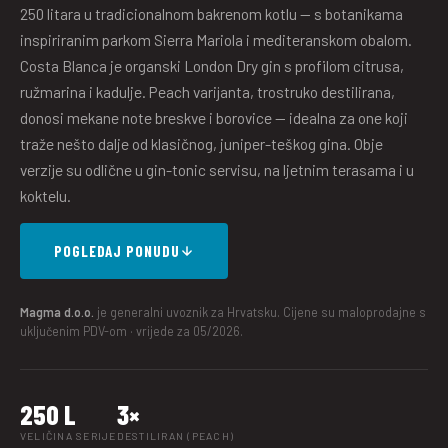
250 litara u tradicionalnom bakrenom kotlu — s botanikama
inspiriranim parkom Sierra Mariola i mediteranskom obalom.
Costa Blanca je organski London Dry gin s profilom citrusa,
ružmarina i kadulje. Peach varijanta, trostruko destilirana,
donosi mekane note breskve i borovice — idealna za one koji
traže nešto dalje od klasičnog, juniper-teškog gina. Obje
verzije su odlične u gin-tonic servisu, na ljetnim terasama i u
koktelu.
POGLEDAJ PONUDU
Magma d.o.o.
je generalni uvoznik za Hrvatsku. Cijene su maloprodajne s
uključenim PDV-om · vrijede za 05/2026.
250 L
3×
VELIČINA SERIJE
DESTILIRAN (PEACH)