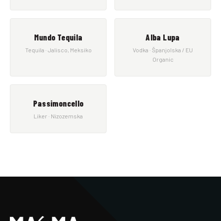
Mundo Tequila
Alba Lupa
Tequila · Jalisco, Meksiko
Vodka · Španjolska / EU
Organic
Passimoncello
Liker · Nizozemska