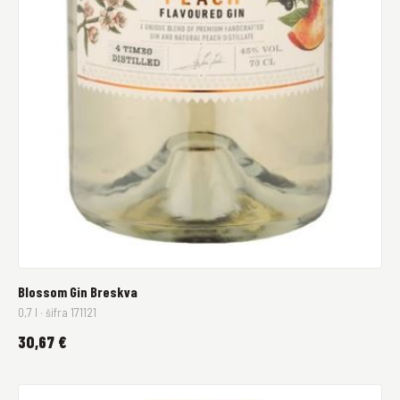
Blossom Gin Breskva
0,7 l · šifra 171121
30,67 €